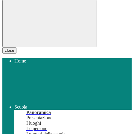
close
Home
Scuola
Panoramica
Presentazione
I luoghi
Le persone
I numeri della scuola