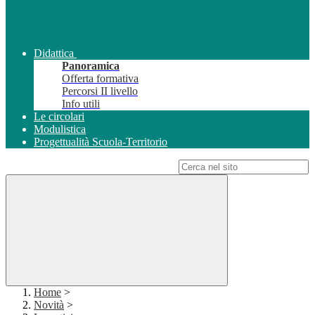
Didattica
Panoramica
Offerta formativa
Percorsi II livello
Info utili
Le circolari
Modulistica
Progettualità Scuola-Territorio
Campo di ricerca per le pagine del sito
Home
>
Novità
>