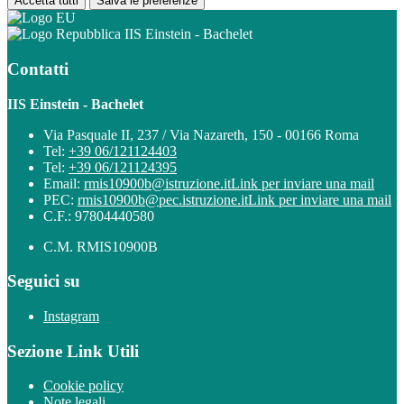
Accetta tutti
Salva le preferenze
IIS Einstein - Bachelet
Contatti
IIS Einstein - Bachelet
Via Pasquale II, 237 / Via Nazareth, 150 - 00166 Roma
Tel:
+39 06/121124403
Tel:
+39 06/121124395
Email:
rmis10900b@istruzione.it
Link per inviare una mail
PEC:
rmis10900b@pec.istruzione.it
Link per inviare una mail
C.F.: 97804440580
C.M. RMIS10900B
Seguici su
Instagram
Sezione Link Utili
Cookie policy
Note legali