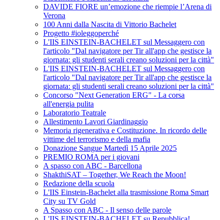
DAVIDE FIORE un’emozione che riempie l’Arena di
Verona
100 Anni dalla Nascita di Vittorio Bachelet
Progetto #ioleggoperché
L'IIS EINSTEIN-BACHELET sul Messaggero con
l'articolo "Dal navigatore per Tir all'app che gestisce la
giornata: gli studenti serali creano soluzioni per la città"
L'IIS EINSTEIN-BACHELET sul Messaggero con
l'articolo "Dal navigatore per Tir all'app che gestisce la
giornata: gli studenti serali creano soluzioni per la città"
Concorso "Next Generation ERG" - La corsa
all'energia pulita
Laboratorio Teatrale
Allestimento Lavori Giardinaggio
Memoria rigenerativa e Costituzione. In ricordo delle
vittime del terrorismo e della mafia
Donazione Sangue Martedì 15 Aprile 2025
PREMIO ROMA per i giovani
A spasso con ABC - Barcellona
ShakthiSAT – Together, We Reach the Moon!
Redazione della scuola
L'IIS Einstein-Bachelet alla trasmissione Roma Smart
City su TV Gold
A Spasso con ABC - Il senso delle parole
L'IIS EINSTEIN-BACHELET su Repubblica!