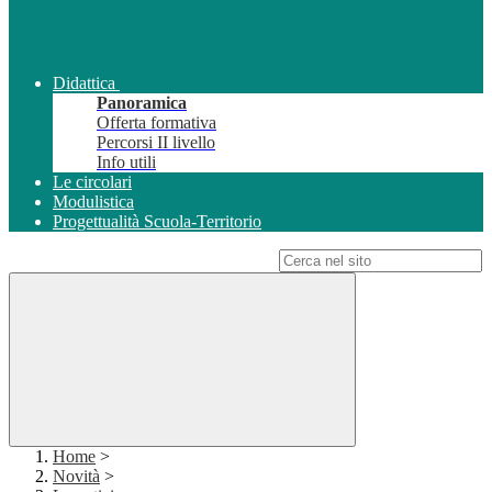
Didattica
Panoramica
Offerta formativa
Percorsi II livello
Info utili
Le circolari
Modulistica
Progettualità Scuola-Territorio
Campo di ricerca per le pagine del sito
Home
>
Novità
>