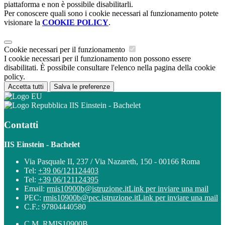
piattaforma e non è possibile disabilitarli.
Per conoscere quali sono i cookie necessari al funzionamento potete
visionare la
COOKIE POLICY
.
Cookie necessari per il funzionamento
I cookie necessari per il funzionamento non possono essere
disabilitati. È possibile consultare l'elenco nella pagina della cookie
policy.
Accetta tutti
Salva le preferenze
IIS Einstein - Bachelet
Contatti
IIS Einstein - Bachelet
Via Pasquale II, 237 / Via Nazareth, 150 - 00166 Roma
Tel:
+39 06/121124403
Tel:
+39 06/121124395
Email:
rmis10900b@istruzione.it
Link per inviare una mail
PEC:
rmis10900b@pec.istruzione.it
Link per inviare una mail
C.F.: 97804440580
C.M. RMIS10900B