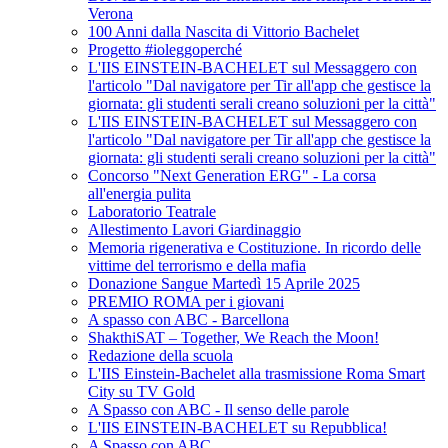
Verona
100 Anni dalla Nascita di Vittorio Bachelet
Progetto #ioleggoperché
L'IIS EINSTEIN-BACHELET sul Messaggero con
l'articolo "Dal navigatore per Tir all'app che gestisce la
giornata: gli studenti serali creano soluzioni per la città"
L'IIS EINSTEIN-BACHELET sul Messaggero con
l'articolo "Dal navigatore per Tir all'app che gestisce la
giornata: gli studenti serali creano soluzioni per la città"
Concorso "Next Generation ERG" - La corsa
all'energia pulita
Laboratorio Teatrale
Allestimento Lavori Giardinaggio
Memoria rigenerativa e Costituzione. In ricordo delle
vittime del terrorismo e della mafia
Donazione Sangue Martedì 15 Aprile 2025
PREMIO ROMA per i giovani
A spasso con ABC - Barcellona
ShakthiSAT – Together, We Reach the Moon!
Redazione della scuola
L'IIS Einstein-Bachelet alla trasmissione Roma Smart
City su TV Gold
A Spasso con ABC - Il senso delle parole
L'IIS EINSTEIN-BACHELET su Repubblica!
A Spasso con ABC