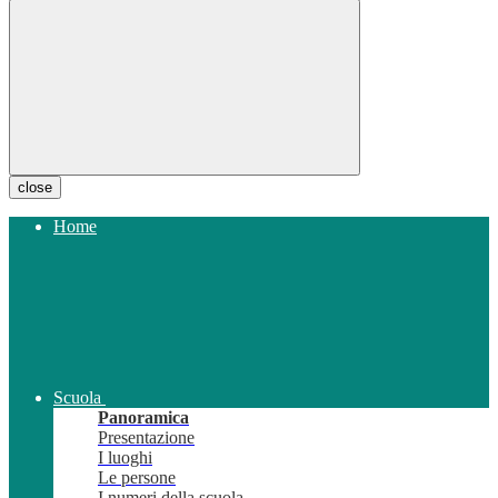
close
Home
Scuola
Panoramica
Presentazione
I luoghi
Le persone
I numeri della scuola