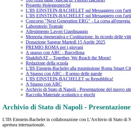
Progetto #ioleggoperché
L'IIS EINSTEIN-BACHELET sul Messaggero con l'articolo "D
L'IIS EINSTEIN-BACHELET sul Messaggero con l'articolo "D
Concorso "Next Generation ERG" - La corsa all'energia 
Laboratorio Teatrale
Allestimento Lavori Giardinaggio
Memoria rigenerativa e Costituzione. In ricordo delle vitt
Donazione Sangue Martedì 15 Aprile 2025
PREMIO ROMA per i giovani
A spasso con ABC - Barcellona
ShakthiSAT – Together, We Reach the Moon!
Redazione della scuola
L'IIS Einstein-Bachelet alla trasmissione Roma Smart C
A Spasso con ABC - Il senso delle parole
L'IIS EINSTEIN-BACHELET su Repubblica!
A Spasso con ABC
Archivio di Stato di Napoli - Presentazione del nuovo s
Raccolta Materiale scolastico e giochi
Archivio di Stato di Napoli - Presentazion
L'IIS Einstein-Bachelet in collaborazione con L'Archivio di Stato di 
apertura internazionale.