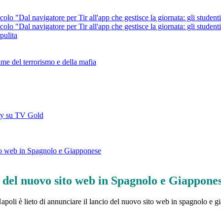
al navigatore per Tir all'app che gestisce la giornata: gli studenti se
al navigatore per Tir all'app che gestisce la giornata: gli studenti se
pulita
ime del terrorismo e della mafia
ity su TV Gold
ito web in Spagnolo e Giapponese
e del nuovo sito web in Spagnolo e Giappone
Napoli è lieto di annunciare il lancio del nuovo sito web in spagnolo e 