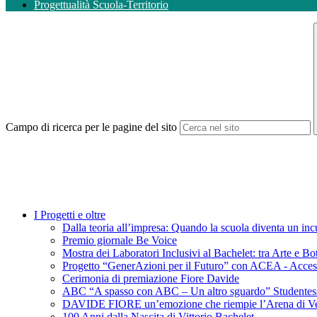
Progettualità Scuola-Territorio
Campo di ricerca per le pagine del sito
I Progetti e oltre
Dalla teoria all’impresa: Quando la scuola diventa un inc
Premio giornale Be Voice
Mostra dei Laboratori Inclusivi al Bachelet: tra Arte e Bo
Progetto “GenerAzioni per il Futuro” con ACEA - Access
Cerimonia di premiazione Fiore Davide
ABC “A spasso con ABC – Un altro sguardo” Studentesse 
DAVIDE FIORE un’emozione che riempie l’Arena di V
100 Anni dalla Nascita di Vittorio Bachelet