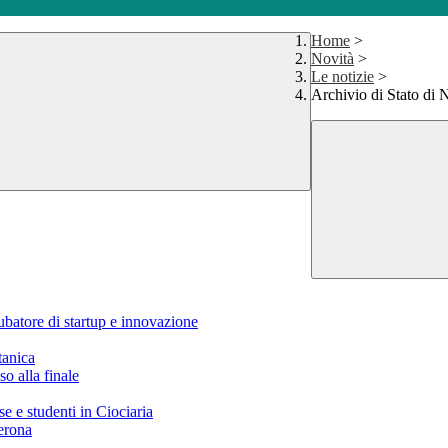
Home
>
Novità
>
Le notizie
>
Archivio di Stato di 
ubatore di startup e innovazione
tanica
o alla finale
e studenti in Ciociaria
erona