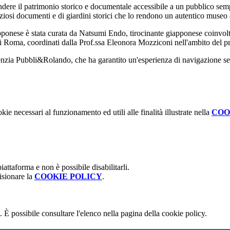
rendere il patrimonio storico e documentale accessibile a un pubblico sem
ziosi documenti e di giardini storici che lo rendono un autentico museo 
apponese è stata curata da Natsumi Endo, tirocinante giapponese coinvolta
t di Roma, coordinati dalla Prof.ssa Eleonora Mozziconi nell'ambito del p
genzia Pubbli&Rolando, che ha garantito un'esperienza di navigazione sem
kie necessari al funzionamento ed utili alle finalità illustrate nella
COO
attaforma e non è possibile disabilitarli.
isionare la
COOKIE POLICY
.
 È possibile consultare l'elenco nella pagina della cookie policy.