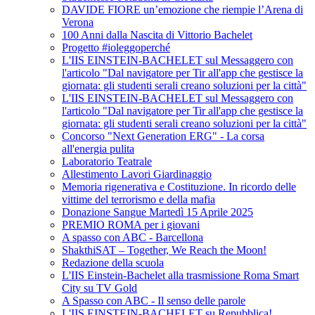
DAVIDE FIORE un’emozione che riempie l’Arena di
Verona
100 Anni dalla Nascita di Vittorio Bachelet
Progetto #ioleggoperché
L'IIS EINSTEIN-BACHELET sul Messaggero con
l'articolo "Dal navigatore per Tir all'app che gestisce la
giornata: gli studenti serali creano soluzioni per la città"
L'IIS EINSTEIN-BACHELET sul Messaggero con
l'articolo "Dal navigatore per Tir all'app che gestisce la
giornata: gli studenti serali creano soluzioni per la città"
Concorso "Next Generation ERG" - La corsa
all'energia pulita
Laboratorio Teatrale
Allestimento Lavori Giardinaggio
Memoria rigenerativa e Costituzione. In ricordo delle
vittime del terrorismo e della mafia
Donazione Sangue Martedì 15 Aprile 2025
PREMIO ROMA per i giovani
A spasso con ABC - Barcellona
ShakthiSAT – Together, We Reach the Moon!
Redazione della scuola
L'IIS Einstein-Bachelet alla trasmissione Roma Smart
City su TV Gold
A Spasso con ABC - Il senso delle parole
L'IIS EINSTEIN-BACHELET su Repubblica!