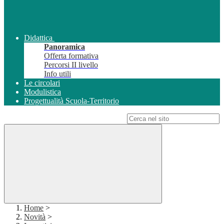
Didattica
Panoramica
Offerta formativa
Percorsi II livello
Info utili
Le circolari
Modulistica
Progettualità Scuola-Territorio
Campo di ricerca per le pagine del sito
Home
>
Novità
>