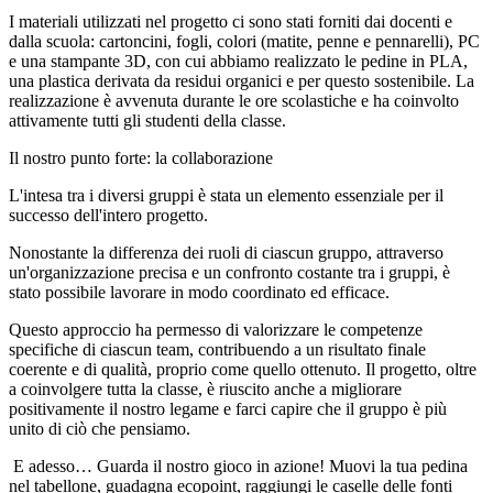
I materiali utilizzati nel progetto ci sono stati forniti dai docenti e
dalla scuola: cartoncini, fogli, colori (matite, penne e pennarelli), PC
e una stampante 3D, con cui abbiamo realizzato le pedine in PLA,
una plastica derivata da residui organici e per questo sostenibile. La
realizzazione è avvenuta durante le ore scolastiche e ha coinvolto
attivamente tutti gli studenti della classe.
Il nostro punto forte: la collaborazione
L'intesa tra i diversi gruppi è stata un elemento essenziale per il
successo dell'intero progetto.
Nonostante la differenza dei ruoli di ciascun gruppo, attraverso
un'organizzazione precisa e un confronto costante tra i gruppi, è
stato possibile lavorare in modo coordinato ed efficace.
Questo approccio ha permesso di valorizzare le competenze
specifiche di ciascun team, contribuendo a un risultato finale
coerente e di qualità, proprio come quello ottenuto. Il progetto, oltre
a coinvolgere tutta la classe, è riuscito anche a migliorare
positivamente il nostro legame e farci capire che il gruppo è più
unito di ciò che pensiamo.
E adesso… Guarda il nostro gioco in azione! Muovi la tua pedina
nel tabellone, guadagna ecopoint, raggiungi le caselle delle fonti