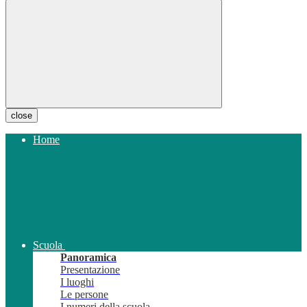
close
Home
Scuola
Panoramica
Presentazione
I luoghi
Le persone
I numeri della scuola