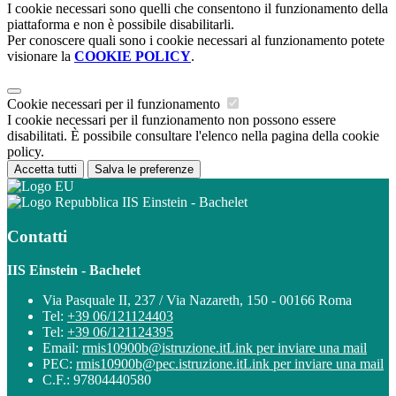
I cookie necessari sono quelli che consentono il funzionamento della
piattaforma e non è possibile disabilitarli.
Per conoscere quali sono i cookie necessari al funzionamento potete
visionare la
COOKIE POLICY
.
Cookie necessari per il funzionamento
I cookie necessari per il funzionamento non possono essere
disabilitati. È possibile consultare l'elenco nella pagina della cookie
policy.
Accetta tutti
Salva le preferenze
IIS Einstein - Bachelet
Contatti
IIS Einstein - Bachelet
Via Pasquale II, 237 / Via Nazareth, 150 - 00166 Roma
Tel:
+39 06/121124403
Tel:
+39 06/121124395
Email:
rmis10900b@istruzione.it
Link per inviare una mail
PEC:
rmis10900b@pec.istruzione.it
Link per inviare una mail
C.F.: 97804440580