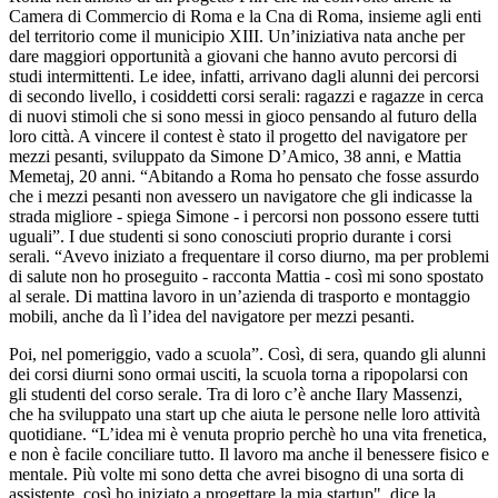
Camera di Commercio di Roma e la Cna di Roma, insieme agli enti
del territorio come il municipio XIII. Un’iniziativa nata anche per
dare maggiori opportunità a giovani che hanno avuto percorsi di
studi intermittenti. Le idee, infatti, arrivano dagli alunni dei percorsi
di secondo livello, i cosiddetti corsi serali: ragazzi e ragazze in cerca
di nuovi stimoli che si sono messi in gioco pensando al futuro della
loro città. A vincere il contest è stato il progetto del navigatore per
mezzi pesanti, sviluppato da Simone D’Amico, 38 anni, e Mattia
Memetaj, 20 anni. “Abitando a Roma ho pensato che fosse assurdo
che i mezzi pesanti non avessero un navigatore che gli indicasse la
strada migliore - spiega Simone - i percorsi non possono essere tutti
uguali”. I due studenti si sono conosciuti proprio durante i corsi
serali. “Avevo iniziato a frequentare il corso diurno, ma per problemi
di salute non ho proseguito - racconta Mattia - così mi sono spostato
al serale. Di mattina lavoro in un’azienda di trasporto e montaggio
mobili, anche da lì l’idea del navigatore per mezzi pesanti.
Poi, nel pomeriggio, vado a scuola”. Così, di sera, quando gli alunni
dei corsi diurni sono ormai usciti, la scuola torna a ripopolarsi con
gli studenti del corso serale. Tra di loro c’è anche Ilary Massenzi,
che ha sviluppato una start up che aiuta le persone nelle loro attività
quotidiane. “L’idea mi è venuta proprio perchè ho una vita frenetica,
e non è facile conciliare tutto. Il lavoro ma anche il benessere fisico e
mentale. Più volte mi sono detta che avrei bisogno di una sorta di
assistente, così ho iniziato a progettare la mia startup", dice la