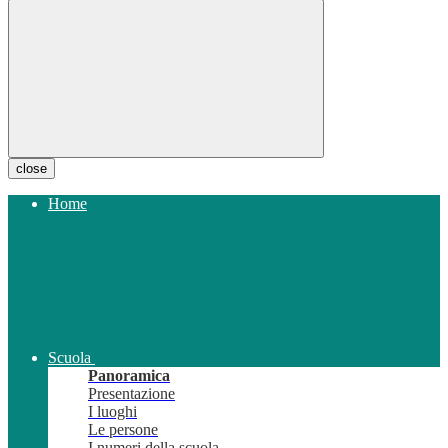
close
Home
Scuola
Panoramica
Presentazione
I luoghi
Le persone
I numeri della scuola