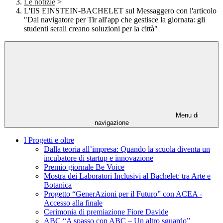
Le notizie
>
L'IIS EINSTEIN-BACHELET sul Messaggero con l'articolo
"Dal navigatore per Tir all'app che gestisce la giornata: gli
studenti serali creano soluzioni per la città"
Menu di
navigazione
I Progetti e oltre
Dalla teoria all’impresa: Quando la scuola diventa un
incubatore di startup e innovazione
Premio giornale Be Voice
Mostra dei Laboratori Inclusivi al Bachelet: tra Arte e
Botanica
Progetto “GenerAzioni per il Futuro” con ACEA -
Accesso alla finale
Cerimonia di premiazione Fiore Davide
ABC “A spasso con ABC – Un altro sguardo”