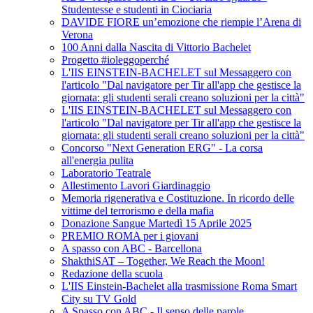
Studentesse e studenti in Ciociaria
DAVIDE FIORE un’emozione che riempie l’Arena di
Verona
100 Anni dalla Nascita di Vittorio Bachelet
Progetto #ioleggoperché
L'IIS EINSTEIN-BACHELET sul Messaggero con
l'articolo "Dal navigatore per Tir all'app che gestisce la
giornata: gli studenti serali creano soluzioni per la città"
L'IIS EINSTEIN-BACHELET sul Messaggero con
l'articolo "Dal navigatore per Tir all'app che gestisce la
giornata: gli studenti serali creano soluzioni per la città"
Concorso "Next Generation ERG" - La corsa
all'energia pulita
Laboratorio Teatrale
Allestimento Lavori Giardinaggio
Memoria rigenerativa e Costituzione. In ricordo delle
vittime del terrorismo e della mafia
Donazione Sangue Martedì 15 Aprile 2025
PREMIO ROMA per i giovani
A spasso con ABC - Barcellona
ShakthiSAT – Together, We Reach the Moon!
Redazione della scuola
L'IIS Einstein-Bachelet alla trasmissione Roma Smart
City su TV Gold
A Spasso con ABC - Il senso delle parole