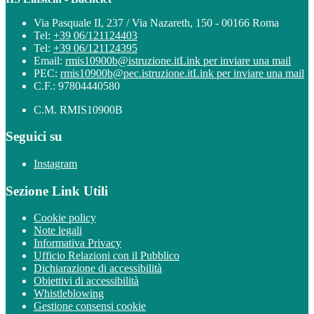
Via Pasquale II, 237 / Via Nazareth, 150 - 00166 Roma
Tel:
+39 06/121124403
Tel:
+39 06/121124395
Email:
rmis10900b@istruzione.it
Link per inviare una mail
PEC:
rmis10900b@pec.istruzione.it
Link per inviare una mail
C.F.: 97804440580
C.M. RMIS10900B
Seguici su
Instagram
Sezione Link Utili
Cookie policy
Note legali
Informativa Privacy
Ufficio Relazioni con il Pubblico
Dichiarazione di accessibilità
Obiettivi di accessibilità
Whistleblowing
Gestione consensi cookie