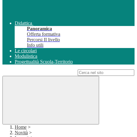
Didattica
Panoramica
Offerta formativa
Percorsi II livello
Info utili
Le circolari
Modulistica
Progettualità Scuola-Territorio
Campo di ricerca per le pagine del sito
Home
>
Novità
>