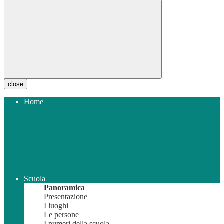
close
Home
Scuola
Panoramica
Presentazione
I luoghi
Le persone
I numeri della scuola