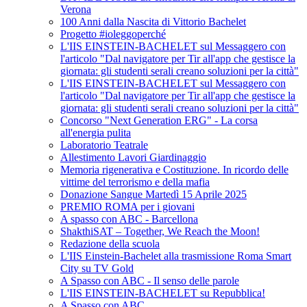
Verona
100 Anni dalla Nascita di Vittorio Bachelet
Progetto #ioleggoperché
L'IIS EINSTEIN-BACHELET sul Messaggero con
l'articolo "Dal navigatore per Tir all'app che gestisce la
giornata: gli studenti serali creano soluzioni per la città"
L'IIS EINSTEIN-BACHELET sul Messaggero con
l'articolo "Dal navigatore per Tir all'app che gestisce la
giornata: gli studenti serali creano soluzioni per la città"
Concorso "Next Generation ERG" - La corsa
all'energia pulita
Laboratorio Teatrale
Allestimento Lavori Giardinaggio
Memoria rigenerativa e Costituzione. In ricordo delle
vittime del terrorismo e della mafia
Donazione Sangue Martedì 15 Aprile 2025
PREMIO ROMA per i giovani
A spasso con ABC - Barcellona
ShakthiSAT – Together, We Reach the Moon!
Redazione della scuola
L'IIS Einstein-Bachelet alla trasmissione Roma Smart
City su TV Gold
A Spasso con ABC - Il senso delle parole
L'IIS EINSTEIN-BACHELET su Repubblica!
A Spasso con ABC