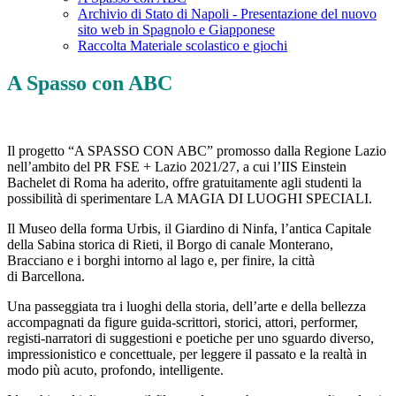
Archivio di Stato di Napoli - Presentazione del nuovo
sito web in Spagnolo e Giapponese
Raccolta Materiale scolastico e giochi
A Spasso con ABC
Il progetto “A SPASSO CON ABC” promosso dalla Regione Lazio
nell’ambito del PR FSE + Lazio 2021/27, a cui l’IIS Einstein
Bachelet di Roma ha aderito, offre gratuitamente agli studenti la
possibilità di sperimentare LA MAGIA DI LUOGHI SPECIALI.
Il Museo della forma Urbis, il Giardino di Ninfa, l’antica Capitale
della Sabina storica di Rieti, il Borgo di canale Monterano,
Bracciano e i borghi intorno al lago e, per finire, la città
di Barcellona.
Una passeggiata tra i luoghi della storia, dell’arte e della bellezza
accompagnati da figure guida-scrittori, storici, attori, performer,
registi-narratori di suggestioni e poetiche per uno sguardo diverso,
impressionistico e concettuale, per leggere il passato e la realtà in
modo più acuto, profondo, intelligente.