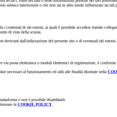
 tecnici. Parte dei dati o delle informazioni presenti nel sito potrebbero 
 non subisca interruzioni o che non sia in altro modo influenzato da tali 
 i contenuti di siti esterni, ai quali è possibile accedere tramite collegam
nto di vista della scuola.
derivanti dall'utilizzazione del presente sito o di eventuali siti esterni 
e via posta elettronica o moduli elettronici di registrazione, è conforme
kie necessari al funzionamento ed utili alle finalità illustrate nella
COO
attaforma e non è possibile disabilitarli.
isionare la
COOKIE POLICY
.