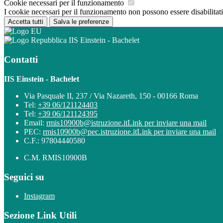
Cookie necessari per il funzionamento
I cookie necessari per il funzionamento non possono essere disabilitati.
Accetta tutti
Salva le preferenze
IIS Einstein - Bachelet
Contatti
IIS Einstein - Bachelet
Via Pasquale II, 237 / Via Nazareth, 150 - 00166 Roma
Tel:
+39 06/121124403
Tel:
+39 06/121124395
Email:
rmis10900b@istruzione.it
Link per inviare una mail
PEC:
rmis10900b@pec.istruzione.it
Link per inviare una mail
C.F.: 97804440580
C.M. RMIS10900B
Seguici su
Instagram
Sezione Link Utili