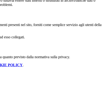
tuttavia essere stati inseriti o strutturati in archivi/banche dati o
problemi.
enti presenti nel sito, forniti come semplice servizio agli utenti della
ad esso collegati.
 a quanto previsto dalla normativa sulla privacy.
KIE POLICY
.