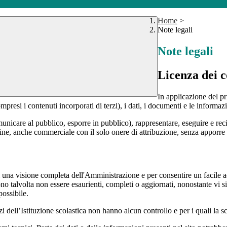
Home
>
Note legali
Note legali
Licenza dei c
In applicazione del pr
si i contenuti incorporati di terzi), i dati, i documenti e le informazi
comunicare al pubblico, esporre in pubblico), rappresentare, eseguire e r
 fine, anche commerciale con il solo onere di attribuzione, senza apporre 
enti una visione completa dell'Amministrazione e per consentire un facile ac
ono talvolta non essere esaurienti, completi o aggiornati, nonostante vi
possibile.
izi dell’Istituzione scolastica non hanno alcun controllo e per i quali la