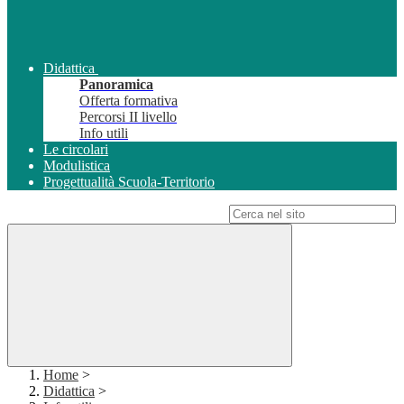
Didattica
Panoramica
Offerta formativa
Percorsi II livello
Info utili
Le circolari
Modulistica
Progettualità Scuola-Territorio
Campo di ricerca per le pagine del sito
Home
>
Didattica
>