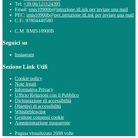
Tel:
+39 06/121124395
Email:
rmis10900b@istruzione.it
Link per inviare una mail
PEC:
rmis10900b@pec.istruzione.it
Link per inviare una mail
C.F.: 97804440580
C.M. RMIS10900B
Seguici su
Instagram
Sezione Link Utili
Cookie policy
Note legali
Informativa Privacy
Ufficio Relazioni con il Pubblico
Dichiarazione di accessibilità
Obiettivi di accessibilità
Whistleblowing
Gestione consensi cookie
Amministrazione trasparente
Pagina visualizzata
2698
volte