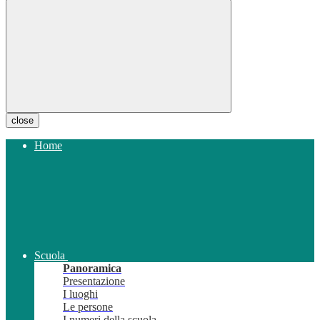
close
Home
Scuola
Panoramica
Presentazione
I luoghi
Le persone
I numeri della scuola