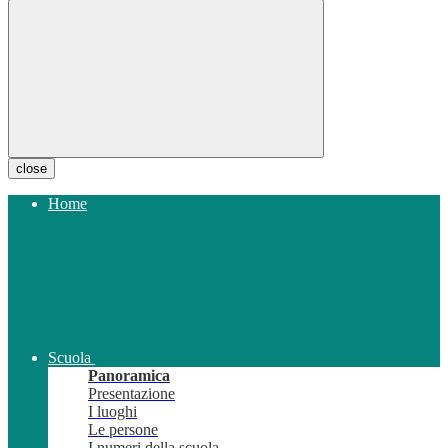
close
Home
Scuola
Panoramica
Presentazione
I luoghi
Le persone
I numeri della scuola