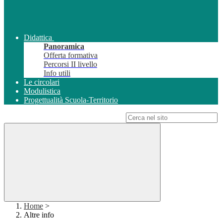
Didattica
Panoramica
Offerta formativa
Percorsi II livello
Info utili
Le circolari
Modulistica
Progettualità Scuola-Territorio
Campo di ricerca per le pagine del sito
Home
>
Altre info