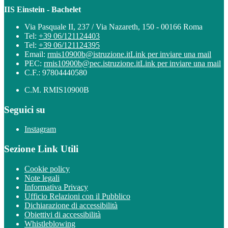
IIS Einstein - Bachelet
Via Pasquale II, 237 / Via Nazareth, 150 - 00166 Roma
Tel:
+39 06/121124403
Tel:
+39 06/121124395
Email:
rmis10900b@istruzione.it
Link per inviare una mail
PEC:
rmis10900b@pec.istruzione.it
Link per inviare una mail
C.F.: 97804440580
C.M. RMIS10900B
Seguici su
Instagram
Sezione Link Utili
Cookie policy
Note legali
Informativa Privacy
Ufficio Relazioni con il Pubblico
Dichiarazione di accessibilità
Obiettivi di accessibilità
Whistleblowing