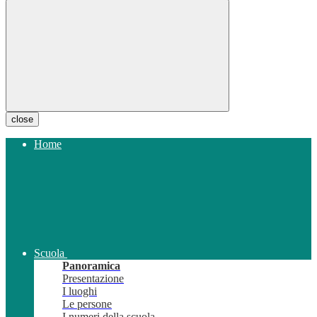
close
Home
Scuola
Panoramica
Presentazione
I luoghi
Le persone
I numeri della scuola