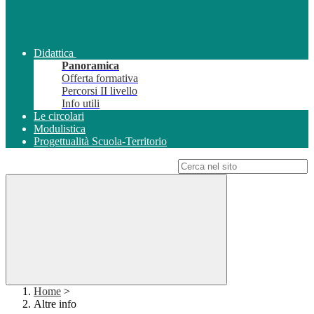
Didattica
Panoramica
Offerta formativa
Percorsi II livello
Info utili
Le circolari
Modulistica
Progettualità Scuola-Territorio
Campo di ricerca per le pagine del sito
Home
>
Altre info