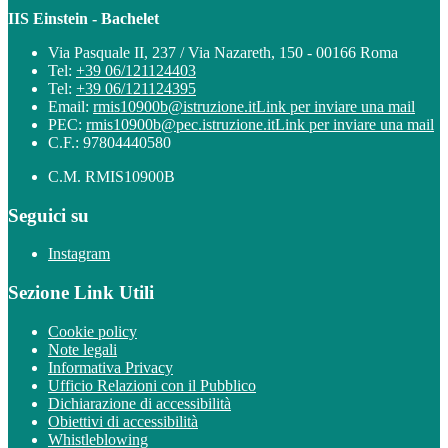
IIS Einstein - Bachelet
Via Pasquale II, 237 / Via Nazareth, 150 - 00166 Roma
Tel:
+39 06/121124403
Tel:
+39 06/121124395
Email:
rmis10900b@istruzione.it
Link per inviare una mail
PEC:
rmis10900b@pec.istruzione.it
Link per inviare una mail
C.F.: 97804440580
C.M. RMIS10900B
Seguici su
Instagram
Sezione Link Utili
Cookie policy
Note legali
Informativa Privacy
Ufficio Relazioni con il Pubblico
Dichiarazione di accessibilità
Obiettivi di accessibilità
Whistleblowing