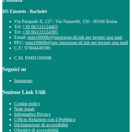
IIS Einstein - Bachelet
Via Pasquale II, 237 / Via Nazareth, 150 - 00166 Roma
Tel:
+39 06/121124403
Tel:
+39 06/121124395
Email:
rmis10900b@istruzione.it
Link per inviare una mail
PEC:
rmis10900b@pec.istruzione.it
Link per inviare una mail
C.F.: 97804440580
C.M. RMIS10900B
Seguici su
Instagram
Sezione Link Utili
Cookie policy
Note legali
Informativa Privacy
Ufficio Relazioni con il Pubblico
Dichiarazione di accessibilità
Obiettivi di accessibilità