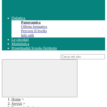
Didattica
Panoramica
Offerta formativa
Percorsi II livello
Info utili
Le circolari
Modulistica
Progettualità Scuola-Territorio
Campo di ricerca per le pagine del sito
Home
>
Servizi
>