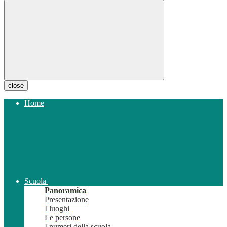
close
Home
Scuola
Panoramica
Presentazione
I luoghi
Le persone
I numeri della scuola