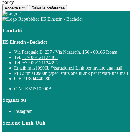
policy.
Accetta tutti
Salva le preferenze
IIS Einstein - Bachelet
Contatti
IIS Einstein - Bachelet
Via Pasquale II, 237 / Via Nazareth, 150 - 00166 Roma
Tel:
+39 06/121124403
Tel:
+39 06/121124395
Email:
rmis10900b@istruzione.it
Link per inviare una mail
PEC:
rmis10900b@pec.istruzione.it
Link per inviare una mail
C.F.: 97804440580
C.M. RMIS10900B
Seguici su
Instagram
Sezione Link Utili