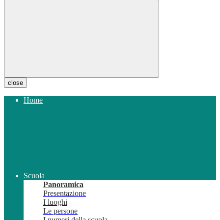
close
Home
Scuola
Panoramica
Presentazione
I luoghi
Le persone
I numeri della scuola