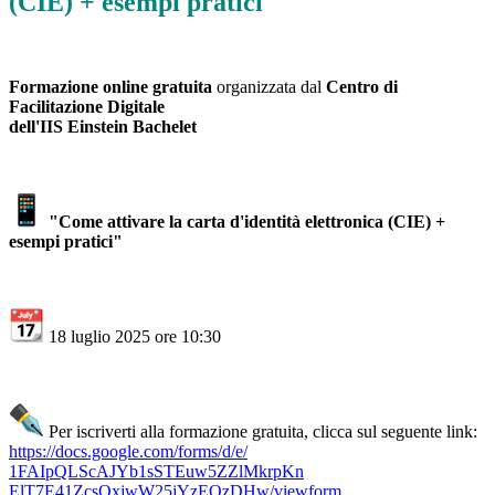
(CIE) + esempi pratici
Formazione online gratuita
organizzata dal
Centro di
Facilitazione Digitale
dell'IIS Einstein Bachelet
"Come attivare la carta d'identità elettronica (CIE) +
esempi pratici"
18 luglio 2025 ore 10:30
Per iscriverti alla formazione gratuita, clicca sul seguente link:
https://docs.google.com/forms/
d/e/
1FAIpQLScAJYb1sSTEuw5ZZlMkrpKn
ElT7E41ZcsOxjwW25jYzEOzDHw/
viewform