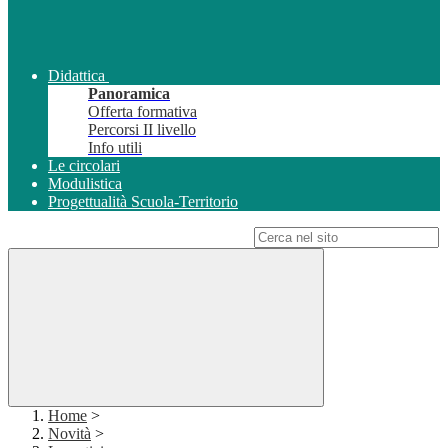
Didattica
Panoramica
Offerta formativa
Percorsi II livello
Info utili
Le circolari
Modulistica
Progettualità Scuola-Territorio
Campo di ricerca per le pagine del sito
Home
>
Novità
>