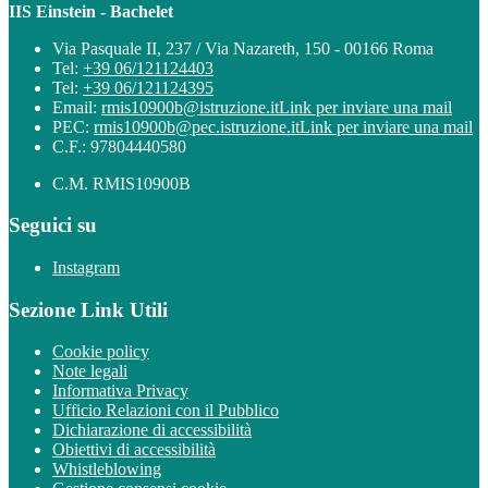
IIS Einstein - Bachelet
Via Pasquale II, 237 / Via Nazareth, 150 - 00166 Roma
Tel:
+39 06/121124403
Tel:
+39 06/121124395
Email:
rmis10900b@istruzione.it
Link per inviare una mail
PEC:
rmis10900b@pec.istruzione.it
Link per inviare una mail
C.F.: 97804440580
C.M. RMIS10900B
Seguici su
Instagram
Sezione Link Utili
Cookie policy
Note legali
Informativa Privacy
Ufficio Relazioni con il Pubblico
Dichiarazione di accessibilità
Obiettivi di accessibilità
Whistleblowing