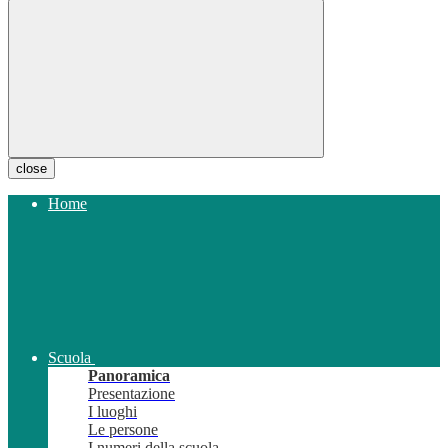
close
Home
Scuola
Panoramica
Presentazione
I luoghi
Le persone
I numeri della scuola