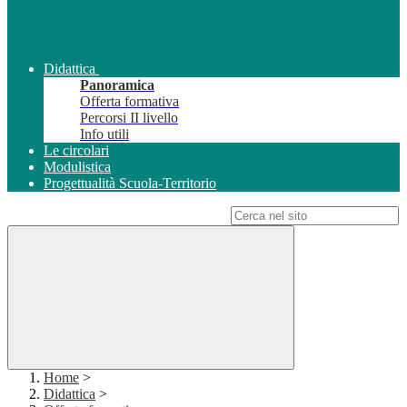
Didattica
Panoramica
Offerta formativa
Percorsi II livello
Info utili
Le circolari
Modulistica
Progettualità Scuola-Territorio
Campo di ricerca per le pagine del sito
Home
>
Didattica
>