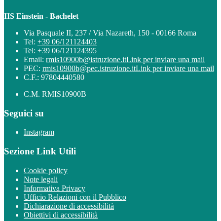
IIS Einstein - Bachelet
Via Pasquale II, 237 / Via Nazareth, 150 - 00166 Roma
Tel:
+39 06/121124403
Tel:
+39 06/121124395
Email:
rmis10900b@istruzione.it
Link per inviare una mail
PEC:
rmis10900b@pec.istruzione.it
Link per inviare una mail
C.F.: 97804440580
C.M. RMIS10900B
Seguici su
Instagram
Sezione Link Utili
Cookie policy
Note legali
Informativa Privacy
Ufficio Relazioni con il Pubblico
Dichiarazione di accessibilità
Obiettivi di accessibilità