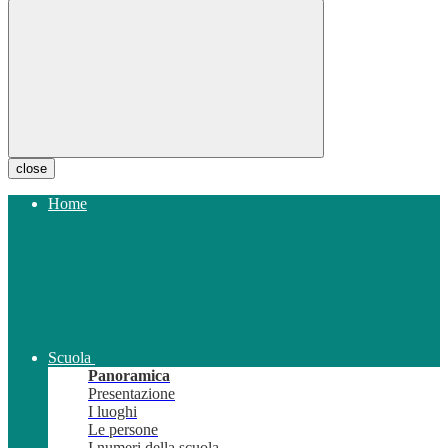
close
Home
Scuola
Panoramica
Presentazione
I luoghi
Le persone
I numeri della scuola