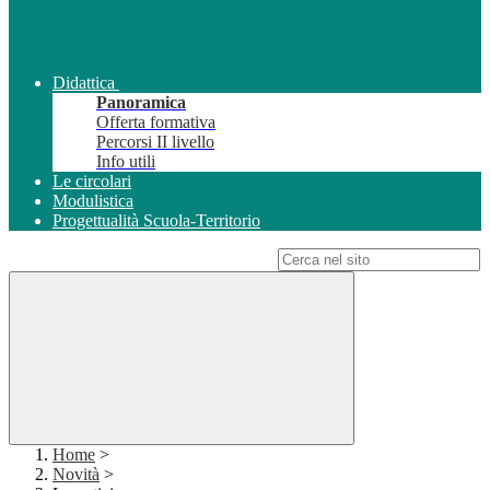
Didattica
Panoramica
Offerta formativa
Percorsi II livello
Info utili
Le circolari
Modulistica
Progettualità Scuola-Territorio
Campo di ricerca per le pagine del sito
Home
>
Novità
>