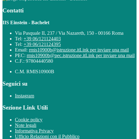
Contatti
IIS Einstein - Bachelet
Via Pasquale II, 237 / Via Nazareth, 150 - 00166 Roma
Tel:
+39 06/121124403
Tel:
+39 06/121124395
Email:
rmis10900b@istruzione.it
Link per inviare una mail
PEC:
rmis10900b@pec.istruzione.it
Link per inviare una mail
C.F.: 97804440580
C.M. RMIS10900B
Seguici su
Instagram
Sezione Link Utili
Cookie policy
Note legali
Informativa Privacy
Ufficio Relazioni con il Pubblico