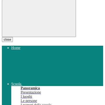
close
Home
Scuola
Panoramica
Presentazione
I luoghi
Le persone
I numeri della scuola