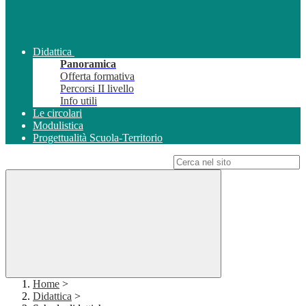
Didattica
Panoramica
Offerta formativa
Percorsi II livello
Info utili
Le circolari
Modulistica
Progettualità Scuola-Territorio
Campo di ricerca per le pagine del sito
Home
>
Didattica
>