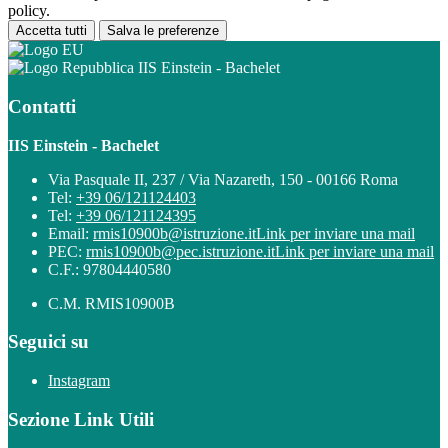
policy.
Accetta tutti
Salva le preferenze
IIS Einstein - Bachelet
Contatti
IIS Einstein - Bachelet
Via Pasquale II, 237 / Via Nazareth, 150 - 00166 Roma
Tel:
+39 06/121124403
Tel:
+39 06/121124395
Email:
rmis10900b@istruzione.it
Link per inviare una mail
PEC:
rmis10900b@pec.istruzione.it
Link per inviare una mail
C.F.: 97804440580
C.M. RMIS10900B
Seguici su
Instagram
Sezione Link Utili