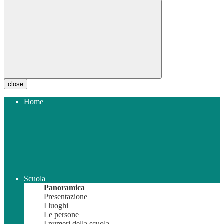
close
Home
Scuola
Panoramica
Presentazione
I luoghi
Le persone
I numeri della scuola