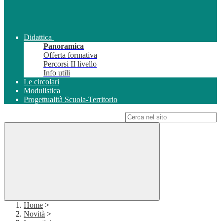
Didattica
Panoramica
Offerta formativa
Percorsi II livello
Info utili
Le circolari
Modulistica
Progettualità Scuola-Territorio
Campo di ricerca per le pagine del sito
Home
>
Novità
>