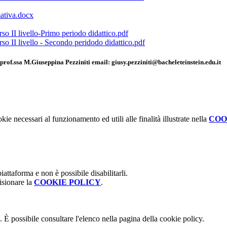
mativa.docx
so II livello-Primo periodo didattico.pdf
so II livello - Secondo peridodo didattico.pdf
o prof.ssa M.Giuseppina Pezziniti email: giusy.pezziniti@bacheleteinstein.edu.it
kie necessari al funzionamento ed utili alle finalità illustrate nella
COO
attaforma e non è possibile disabilitarli.
isionare la
COOKIE POLICY
.
 È possibile consultare l'elenco nella pagina della cookie policy.