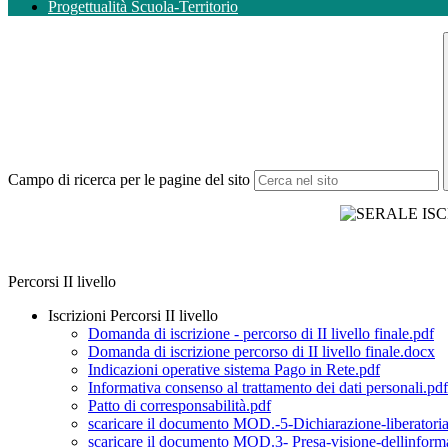
Progettualità Scuola-Territorio
Campo di ricerca per le pagine del sito
Percorsi II livello
Iscrizioni Percorsi II livello
Domanda di iscrizione - percorso di II livello finale.pdf
Domanda di iscrizione percorso di II livello finale.docx
Indicazioni operative sistema Pago in Rete.pdf
Informativa consenso al trattamento dei dati personali.pdf
Patto di corresponsabilità.pdf
scaricare il documento MOD.-5-Dichiarazione-liberatori
scaricare il documento MOD.3- Presa-visione-dellinform