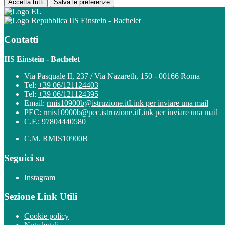
Accetta tutti
Salva le preferenze
IIS Einstein - Bachelet
Contatti
IIS Einstein - Bachelet
Via Pasquale II, 237 / Via Nazareth, 150 - 00166 Roma
Tel:
+39 06/121124403
Tel:
+39 06/121124395
Email:
rmis10900b@istruzione.it
Link per inviare una mail
PEC:
rmis10900b@pec.istruzione.it
Link per inviare una mail
C.F.: 97804440580
C.M. RMIS10900B
Seguici su
Instagram
Sezione Link Utili
Cookie policy