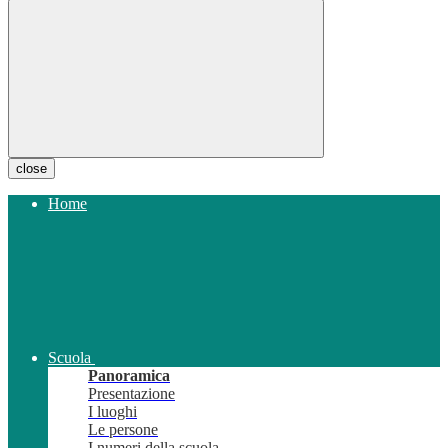
close
Home
Scuola
Panoramica
Presentazione
I luoghi
Le persone
I numeri della scuola