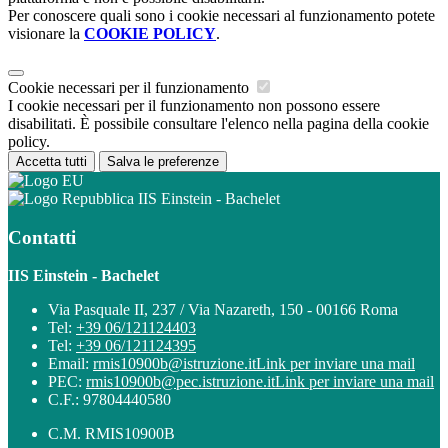
Per conoscere quali sono i cookie necessari al funzionamento potete
visionare la
COOKIE POLICY
.
Cookie necessari per il funzionamento
I cookie necessari per il funzionamento non possono essere
disabilitati. È possibile consultare l'elenco nella pagina della cookie
policy.
Accetta tutti
Salva le preferenze
IIS Einstein - Bachelet
Contatti
IIS Einstein - Bachelet
Via Pasquale II, 237 / Via Nazareth, 150 - 00166 Roma
Tel:
+39 06/121124403
Tel:
+39 06/121124395
Email:
rmis10900b@istruzione.it
Link per inviare una mail
PEC:
rmis10900b@pec.istruzione.it
Link per inviare una mail
C.F.: 97804440580
C.M. RMIS10900B