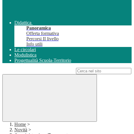
Didattica
Panoramica
Offerta formativa
Percorsi II livello
Info utili
Le circolari
Modulistica
Progettualità Scuola-Territorio
Campo di ricerca per le pagine del sito
Home
>
Novità
>