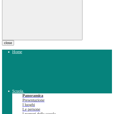
close
Home
Scuola
Panoramica
Presentazione
I luoghi
Le persone
I numeri della scuola