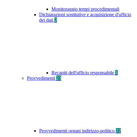
Monitoraggio tempi procedimentali
Dichiarazioni sostitutive e acquisizione d'ufficio
dei dati
2
Recapiti dell'ufficio responsabile
1
Provvedimenti
23
Provvedimenti organi indirizzo-politico
22