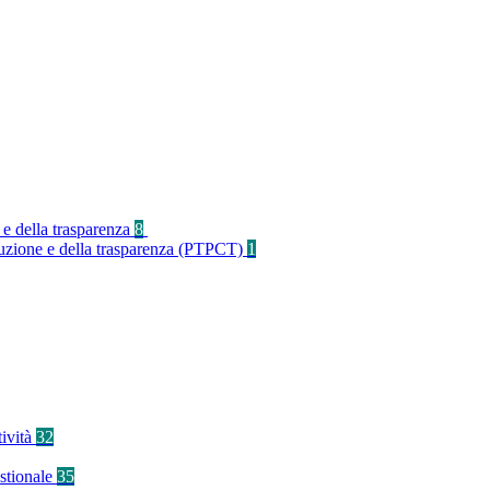
 e della trasparenza
8
rruzione e della trasparenza (PTPCT)
1
tività
32
stionale
35