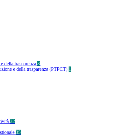
 e della trasparenza
8
rruzione e della trasparenza (PTPCT)
1
tività
32
stionale
35