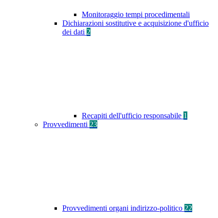
Monitoraggio tempi procedimentali
Dichiarazioni sostitutive e acquisizione d'ufficio
dei dati
2
Recapiti dell'ufficio responsabile
1
Provvedimenti
23
Provvedimenti organi indirizzo-politico
22