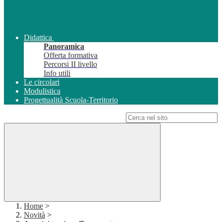
Didattica
Panoramica
Offerta formativa
Percorsi II livello
Info utili
Le circolari
Modulistica
Progettualità Scuola-Territorio
Campo di ricerca per le pagine del sito
Home
>
Novità
>