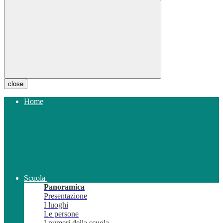
close
Home
Scuola
Panoramica
Presentazione
I luoghi
Le persone
I numeri della scuola