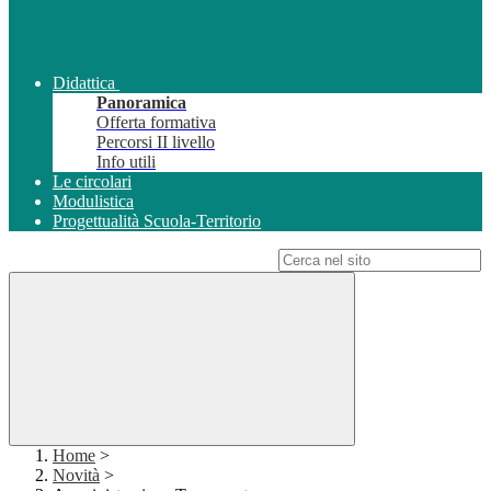
Didattica
Panoramica
Offerta formativa
Percorsi II livello
Info utili
Le circolari
Modulistica
Progettualità Scuola-Territorio
Campo di ricerca per le pagine del sito
Home
>
Novità
>