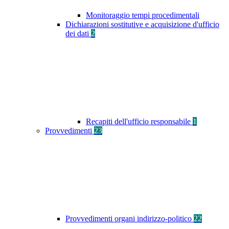
Monitoraggio tempi procedimentali
Dichiarazioni sostitutive e acquisizione d'ufficio
dei dati
2
Recapiti dell'ufficio responsabile
1
Provvedimenti
23
Provvedimenti organi indirizzo-politico
22