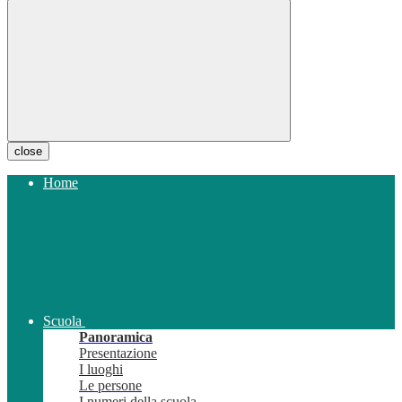
close
Home
Scuola
Panoramica
Presentazione
I luoghi
Le persone
I numeri della scuola