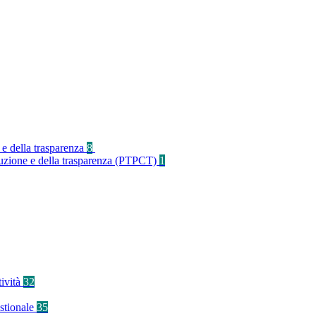
 e della trasparenza
8
rruzione e della trasparenza (PTPCT)
1
tività
32
stionale
35