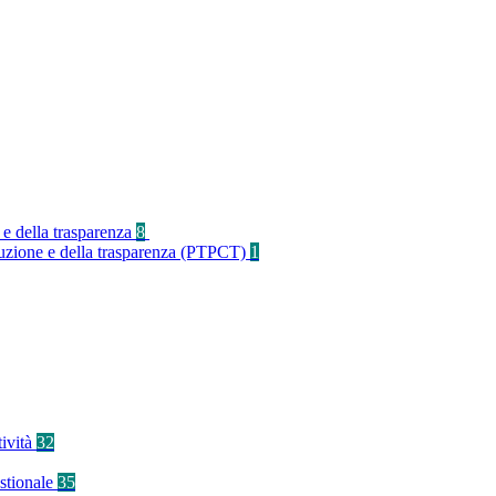
 e della trasparenza
8
rruzione e della trasparenza (PTPCT)
1
tività
32
stionale
35