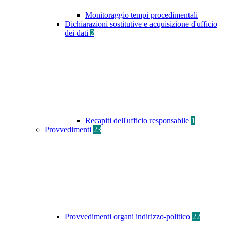
Monitoraggio tempi procedimentali
Dichiarazioni sostitutive e acquisizione d'ufficio
dei dati
2
Recapiti dell'ufficio responsabile
1
Provvedimenti
23
Provvedimenti organi indirizzo-politico
22