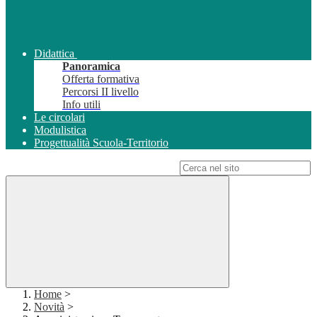
Didattica
Panoramica
Offerta formativa
Percorsi II livello
Info utili
Le circolari
Modulistica
Progettualità Scuola-Territorio
Campo di ricerca per le pagine del sito
Home
>
Novità
>