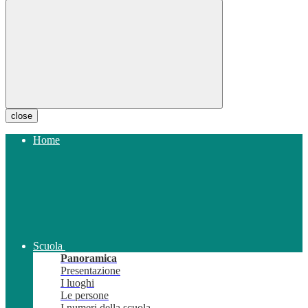
close
Home
Scuola
Panoramica
Presentazione
I luoghi
Le persone
I numeri della scuola