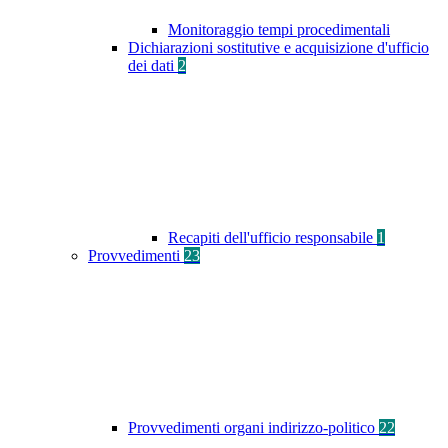
Monitoraggio tempi procedimentali
Dichiarazioni sostitutive e acquisizione d'ufficio
dei dati
2
Recapiti dell'ufficio responsabile
1
Provvedimenti
23
Provvedimenti organi indirizzo-politico
22