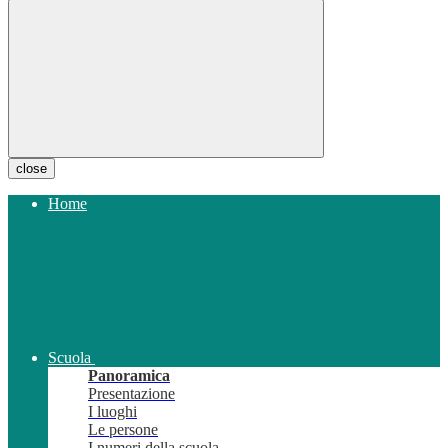
close
Home
Scuola
Panoramica
Presentazione
I luoghi
Le persone
I numeri della scuola