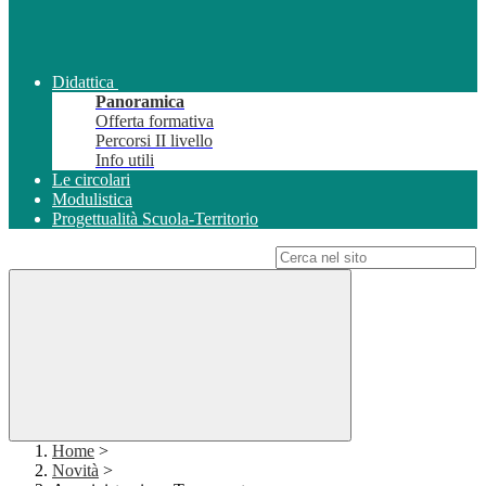
Didattica
Panoramica
Offerta formativa
Percorsi II livello
Info utili
Le circolari
Modulistica
Progettualità Scuola-Territorio
Campo di ricerca per le pagine del sito
Home
>
Novità
>