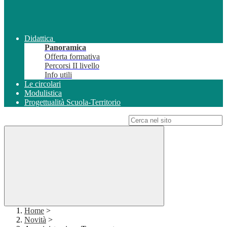
Didattica
Panoramica
Offerta formativa
Percorsi II livello
Info utili
Le circolari
Modulistica
Progettualità Scuola-Territorio
Campo di ricerca per le pagine del sito
Home
>
Novità
>