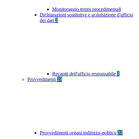
Monitoraggio tempi procedimentali
Dichiarazioni sostitutive e acquisizione d'ufficio
dei dati
2
Recapiti dell'ufficio responsabile
1
Provvedimenti
23
Provvedimenti organi indirizzo-politico
22