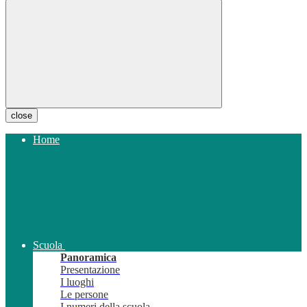
close
Home
Scuola
Panoramica
Presentazione
I luoghi
Le persone
I numeri della scuola