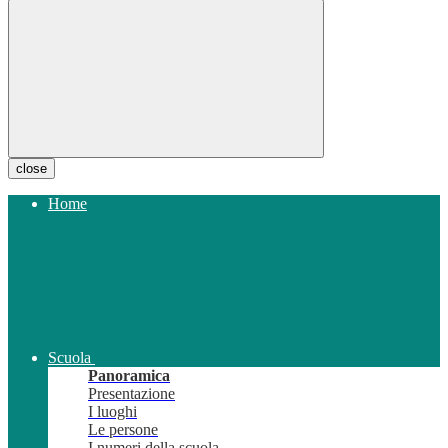
close
Home
Scuola
Panoramica
Presentazione
I luoghi
Le persone
I numeri della scuola