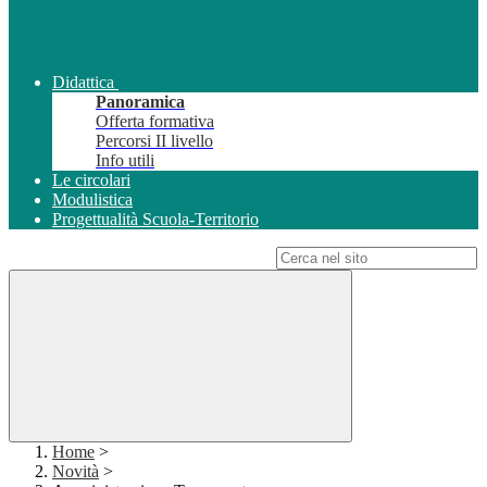
Didattica
Panoramica
Offerta formativa
Percorsi II livello
Info utili
Le circolari
Modulistica
Progettualità Scuola-Territorio
Campo di ricerca per le pagine del sito
Home
>
Novità
>