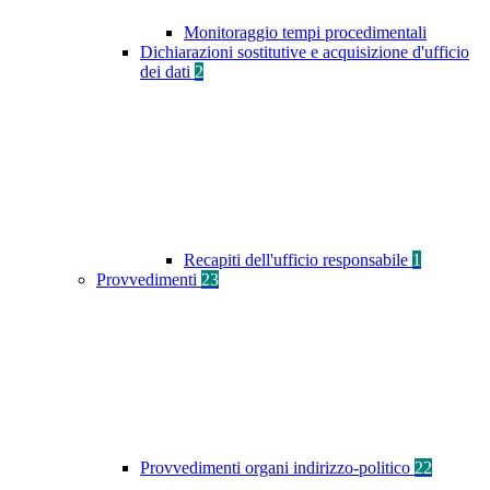
Monitoraggio tempi procedimentali
Dichiarazioni sostitutive e acquisizione d'ufficio
dei dati
2
Recapiti dell'ufficio responsabile
1
Provvedimenti
23
Provvedimenti organi indirizzo-politico
22