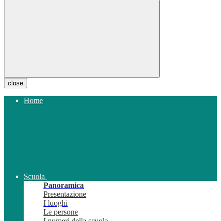
close
Home
Scuola
Panoramica
Presentazione
I luoghi
Le persone
I numeri della scuola