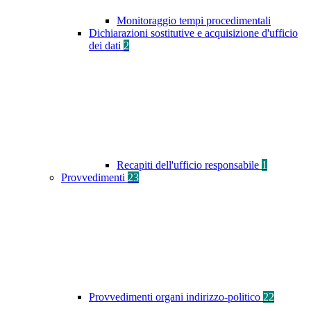
Monitoraggio tempi procedimentali
Dichiarazioni sostitutive e acquisizione d'ufficio
dei dati
2
Recapiti dell'ufficio responsabile
1
Provvedimenti
23
Provvedimenti organi indirizzo-politico
22