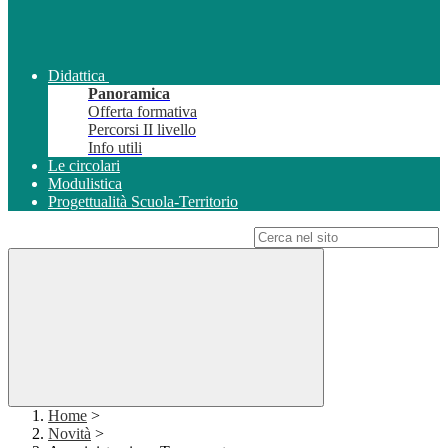
Didattica
Panoramica
Offerta formativa
Percorsi II livello
Info utili
Le circolari
Modulistica
Progettualità Scuola-Territorio
Campo di ricerca per le pagine del sito
Home
>
Novità
>