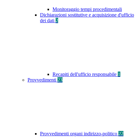
Monitoraggio tempi procedimentali
Dichiarazioni sostitutive e acquisizione d'ufficio
dei dati
2
Recapiti dell'ufficio responsabile
1
Provvedimenti
23
Provvedimenti organi indirizzo-politico
22