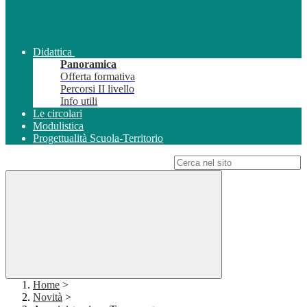
Didattica
Panoramica
Offerta formativa
Percorsi II livello
Info utili
Le circolari
Modulistica
Progettualità Scuola-Territorio
Campo di ricerca per le pagine del sito
Home
>
Novità
>