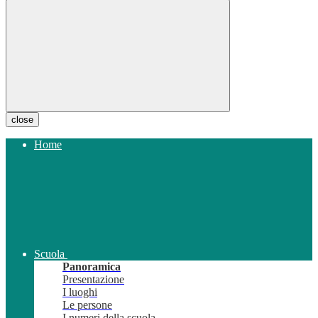
close
Home
Scuola
Panoramica
Presentazione
I luoghi
Le persone
I numeri della scuola