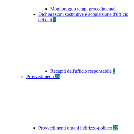
Monitoraggio tempi procedimentali
Dichiarazioni sostitutive e acquisizione d'ufficio
dei dati
2
Recapiti dell'ufficio responsabile
1
Provvedimenti
23
Provvedimenti organi indirizzo-politico
22