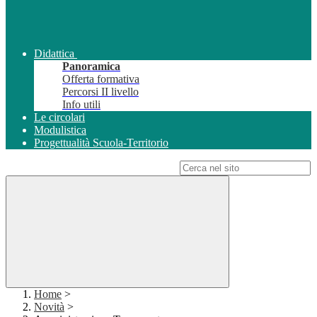
Didattica
Panoramica
Offerta formativa
Percorsi II livello
Info utili
Le circolari
Modulistica
Progettualità Scuola-Territorio
Campo di ricerca per le pagine del sito
Home
>
Novità
>