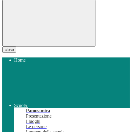
close
Home
Scuola
Panoramica
Presentazione
I luoghi
Le persone
I numeri della scuola