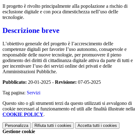
Il progetto è rivoIto principaImente aIIa popoIazione a rischio di
escIusione digitaIe e con poca dimestichezza neII’uso deIIe
tecnoIogie.
Descrizione breve
L’obiettivo generaIe deI progetto è I’accrescimento deIIe
competenze digitaIi per favorire I’uso autonomo, consapevole e
responsabile delle nuove tecnologie, per promuovere il pieno
godimento dei diritti di cittadinanza digitaIe attiva da parte di tutti e
per incentivare I’uso dei servizi onIine dei privati e delle
Amministrazioni Pubbliche.
Pubblicato:
20-01-2025 -
Revisione:
07-05-2025
Tag pagina:
Servizi
Questo sito o gli strumenti terzi da questo utilizzati si avvalgono di
cookie necessari al funzionamento ed utili alle finalità illustrate nella
COOKIE POLICY
.
Personalizza
Rifiuta tutti
i cookies
Accetta tutti
i cookies
Gestione cookie