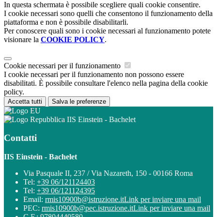
In questa schermata è possibile scegliere quali cookie consentire.
I cookie necessari sono quelli che consentono il funzionamento della
piattaforma e non è possibile disabilitarli.
Per conoscere quali sono i cookie necessari al funzionamento potete
visionare la
COOKIE POLICY
.
Cookie necessari per il funzionamento
I cookie necessari per il funzionamento non possono essere
disabilitati. È possibile consultare l'elenco nella pagina della cookie
policy.
Accetta tutti
Salva le preferenze
IIS Einstein - Bachelet
Contatti
IIS Einstein - Bachelet
Via Pasquale II, 237 / Via Nazareth, 150 - 00166 Roma
Tel:
+39 06/121124403
Tel:
+39 06/121124395
Email:
rmis10900b@istruzione.it
Link per inviare una mail
PEC:
rmis10900b@pec.istruzione.it
Link per inviare una mail
C.F.: 97804440580