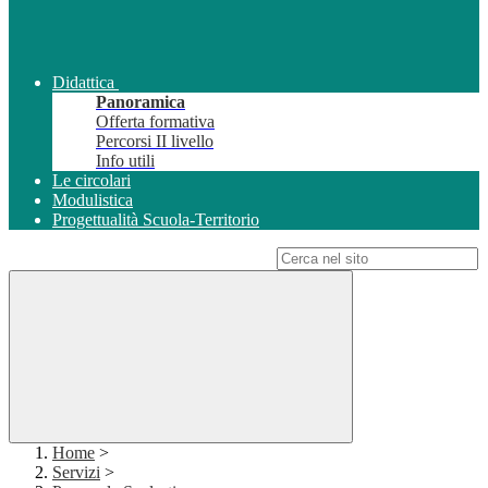
Didattica
Panoramica
Offerta formativa
Percorsi II livello
Info utili
Le circolari
Modulistica
Progettualità Scuola-Territorio
Campo di ricerca per le pagine del sito
Home
>
Servizi
>