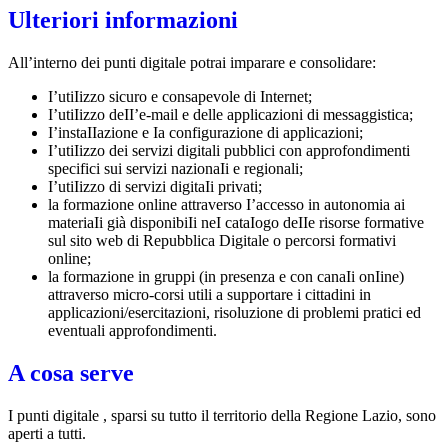
Ulteriori informazioni
All’interno dei punti digitale potrai imparare e consolidare:
I’utiIizzo sicuro e consapevole di Internet;
I’utiIizzo deII’e-mail e delle applicazioni di messaggistica;
I’instaIIazione e Ia configurazione di applicazioni;
I’utiIizzo dei servizi digitali pubblici con approfondimenti
specifici sui servizi nazionaIi e regionali;
I’utiIizzo di servizi digitaIi privati;
la formazione online attraverso I’accesso in autonomia ai
materiaIi già disponibiIi neI cataIogo deIIe risorse formative
sul sito web di Repubblica Digitale o percorsi formativi
online;
la formazione in gruppi (in presenza e con canaIi onIine)
attraverso micro-corsi utili a supportare i cittadini in
applicazioni/esercitazioni, risoluzione di problemi pratici ed
eventuali approfondimenti.
A cosa serve
I punti digitale , sparsi su tutto il territorio della Regione Lazio, sono
aperti a tutti.