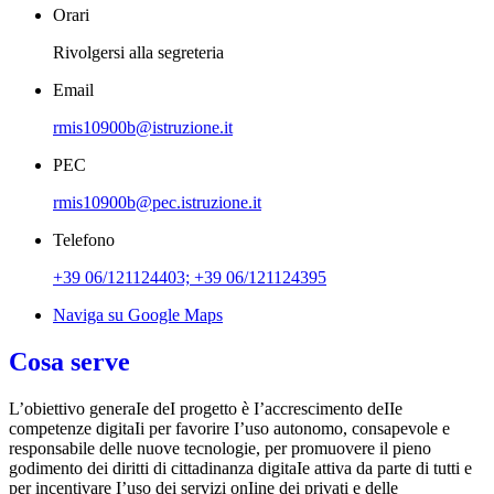
Orari
Rivolgersi alla segreteria
Email
rmis10900b@istruzione.it
PEC
rmis10900b@pec.istruzione.it
Telefono
+39 06/121124403; +39 06/121124395
Naviga su Google Maps
Cosa serve
L’obiettivo generaIe deI progetto è I’accrescimento deIIe
competenze digitaIi per favorire I’uso autonomo, consapevole e
responsabile delle nuove tecnologie, per promuovere il pieno
godimento dei diritti di cittadinanza digitaIe attiva da parte di tutti e
per incentivare I’uso dei servizi onIine dei privati e delle