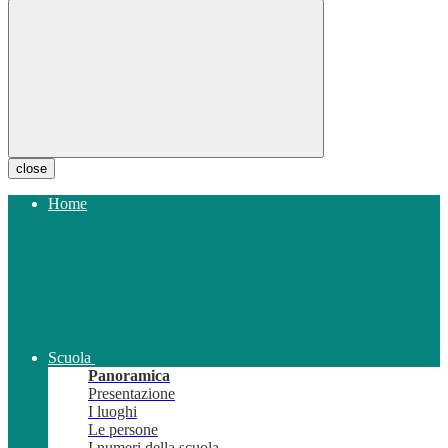
close
Home
Scuola
Panoramica
Presentazione
I luoghi
Le persone
I numeri della scuola