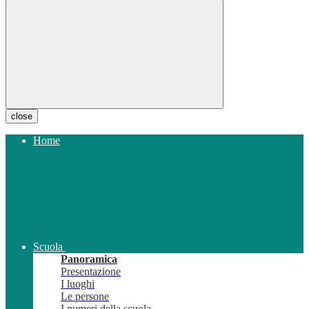
close
Home
Scuola
Panoramica
Presentazione
I luoghi
Le persone
I numeri della scuola