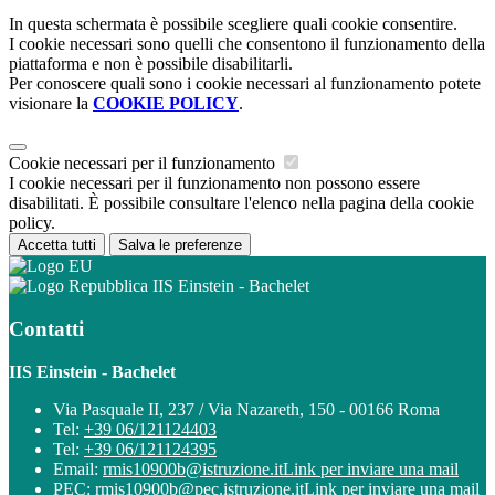
In questa schermata è possibile scegliere quali cookie consentire.
I cookie necessari sono quelli che consentono il funzionamento della
piattaforma e non è possibile disabilitarli.
Per conoscere quali sono i cookie necessari al funzionamento potete
visionare la
COOKIE POLICY
.
Cookie necessari per il funzionamento
I cookie necessari per il funzionamento non possono essere
disabilitati. È possibile consultare l'elenco nella pagina della cookie
policy.
Accetta tutti
Salva le preferenze
IIS Einstein - Bachelet
Contatti
IIS Einstein - Bachelet
Via Pasquale II, 237 / Via Nazareth, 150 - 00166 Roma
Tel:
+39 06/121124403
Tel:
+39 06/121124395
Email:
rmis10900b@istruzione.it
Link per inviare una mail
PEC:
rmis10900b@pec.istruzione.it
Link per inviare una mail