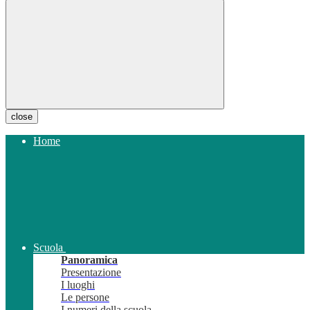
close
Home
Scuola
Panoramica
Presentazione
I luoghi
Le persone
I numeri della scuola