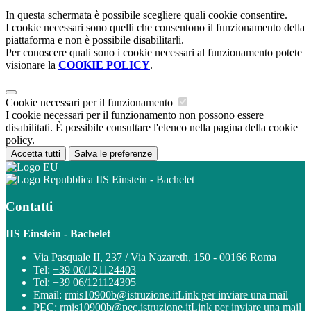
In questa schermata è possibile scegliere quali cookie consentire.
I cookie necessari sono quelli che consentono il funzionamento della
piattaforma e non è possibile disabilitarli.
Per conoscere quali sono i cookie necessari al funzionamento potete
visionare la
COOKIE POLICY
.
Cookie necessari per il funzionamento
I cookie necessari per il funzionamento non possono essere
disabilitati. È possibile consultare l'elenco nella pagina della cookie
policy.
Accetta tutti
Salva le preferenze
IIS Einstein - Bachelet
Contatti
IIS Einstein - Bachelet
Via Pasquale II, 237 / Via Nazareth, 150 - 00166 Roma
Tel:
+39 06/121124403
Tel:
+39 06/121124395
Email:
rmis10900b@istruzione.it
Link per inviare una mail
PEC:
rmis10900b@pec.istruzione.it
Link per inviare una mail