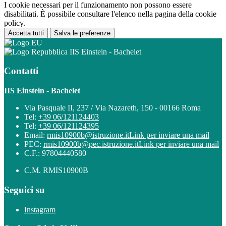
I cookie necessari per il funzionamento non possono essere
disabilitati. È possibile consultare l'elenco nella pagina della cookie
policy.
Accetta tutti
Salva le preferenze
IIS Einstein - Bachelet
Contatti
IIS Einstein - Bachelet
Via Pasquale II, 237 / Via Nazareth, 150 - 00166 Roma
Tel:
+39 06/121124403
Tel:
+39 06/121124395
Email:
rmis10900b@istruzione.it
Link per inviare una mail
PEC:
rmis10900b@pec.istruzione.it
Link per inviare una mail
C.F.: 97804440580
C.M. RMIS10900B
Seguici su
Instagram