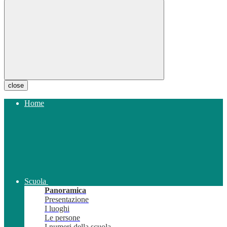
close
Home
Scuola
Panoramica
Presentazione
I luoghi
Le persone
I numeri della scuola