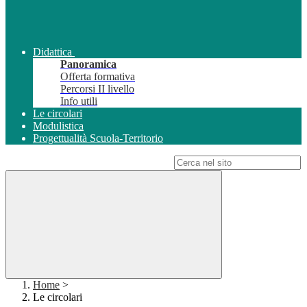
Didattica
Panoramica
Offerta formativa
Percorsi II livello
Info utili
Le circolari
Modulistica
Progettualità Scuola-Territorio
Campo di ricerca per le pagine del sito
Home
>
Le circolari