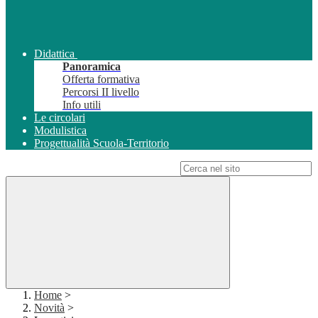
Didattica
Panoramica
Offerta formativa
Percorsi II livello
Info utili
Le circolari
Modulistica
Progettualità Scuola-Territorio
Campo di ricerca per le pagine del sito
Home
>
Novità
>