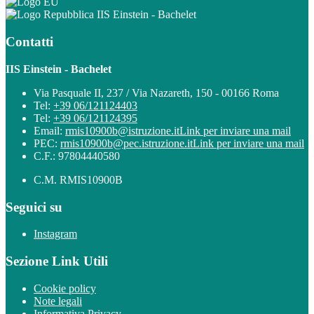
IIS Einstein - Bachelet
Contatti
IIS Einstein - Bachelet
Via Pasquale II, 237 / Via Nazareth, 150 - 00166 Roma
Tel:
+39 06/121124403
Tel:
+39 06/121124395
Email:
rmis10900b@istruzione.it
Link per inviare una mail
PEC:
rmis10900b@pec.istruzione.it
Link per inviare una mail
C.F.: 97804440580
C.M. RMIS10900B
Seguici su
Instagram
Sezione Link Utili
Cookie policy
Note legali
Informativa Privacy