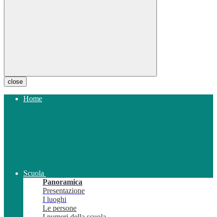
close
Home
Scuola
Panoramica
Presentazione
I luoghi
Le persone
I numeri della scuola