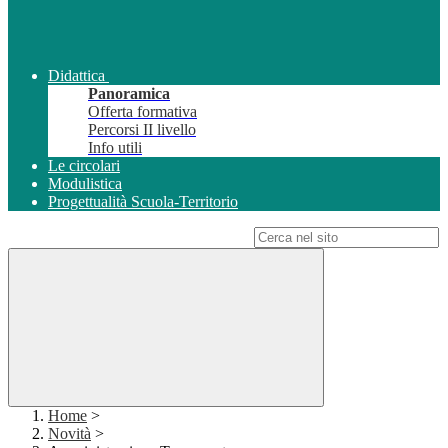
Didattica
Panoramica
Offerta formativa
Percorsi II livello
Info utili
Le circolari
Modulistica
Progettualità Scuola-Territorio
Campo di ricerca per le pagine del sito
Home
>
Novità
>