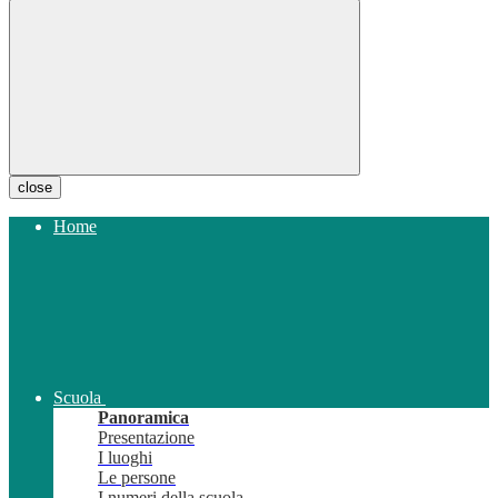
close
Home
Scuola
Panoramica
Presentazione
I luoghi
Le persone
I numeri della scuola