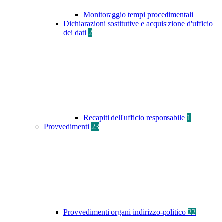
Monitoraggio tempi procedimentali
Dichiarazioni sostitutive e acquisizione d'ufficio
dei dati
2
Recapiti dell'ufficio responsabile
1
Provvedimenti
23
Provvedimenti organi indirizzo-politico
22