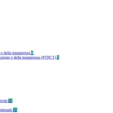
 e della trasparenza
8
rruzione e della trasparenza (PTPCT)
1
tività
32
stionale
35