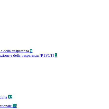
 e della trasparenza
8
rruzione e della trasparenza (PTPCT)
1
tività
32
stionale
35