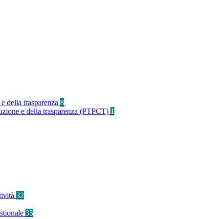
 e della trasparenza
8
rruzione e della trasparenza (PTPCT)
1
tività
32
stionale
35