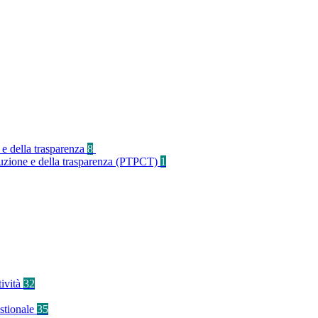
 e della trasparenza
8
rruzione e della trasparenza (PTPCT)
1
tività
32
stionale
35