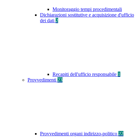
Monitoraggio tempi procedimentali
Dichiarazioni sostitutive e acquisizione d'ufficio
dei dati
2
Recapiti dell'ufficio responsabile
1
Provvedimenti
23
Provvedimenti organi indirizzo-politico
22