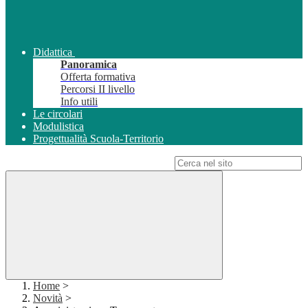
Didattica
Panoramica
Offerta formativa
Percorsi II livello
Info utili
Le circolari
Modulistica
Progettualità Scuola-Territorio
Campo di ricerca per le pagine del sito
Home
>
Novità
>