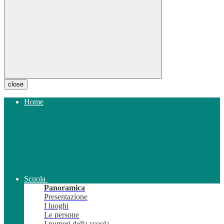
close
Home
Scuola
Panoramica
Presentazione
I luoghi
Le persone
I numeri della scuola