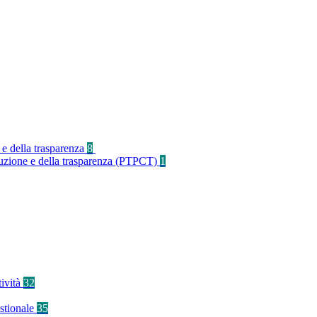
 e della trasparenza
8
rruzione e della trasparenza (PTPCT)
1
tività
32
stionale
35