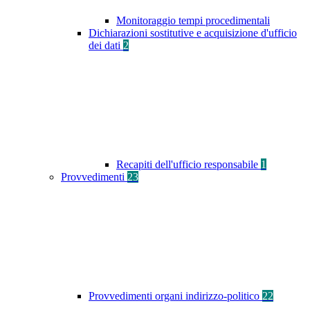
Monitoraggio tempi procedimentali
Dichiarazioni sostitutive e acquisizione d'ufficio
dei dati
2
Recapiti dell'ufficio responsabile
1
Provvedimenti
23
Provvedimenti organi indirizzo-politico
22