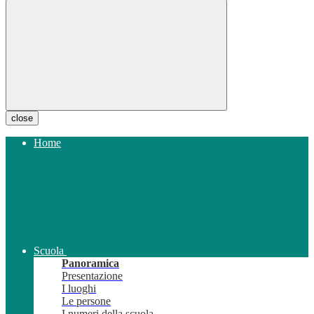
close
Home
Scuola
Panoramica
Presentazione
I luoghi
Le persone
I numeri della scuola