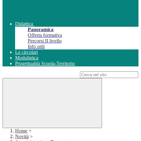
Didattica
Panoramica
Offerta formativa
Percorsi II livello
Info utili
Le circolari
Modulistica
Progettualità Scuola-Territorio
Campo di ricerca per le pagine del sito
Home
>
Novità
>