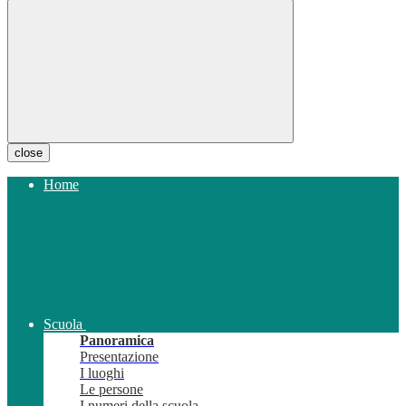
close
Home
Scuola
Panoramica
Presentazione
I luoghi
Le persone
I numeri della scuola