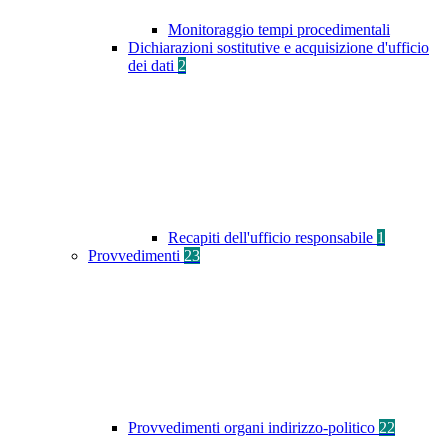
Monitoraggio tempi procedimentali
Dichiarazioni sostitutive e acquisizione d'ufficio
dei dati
2
Recapiti dell'ufficio responsabile
1
Provvedimenti
23
Provvedimenti organi indirizzo-politico
22