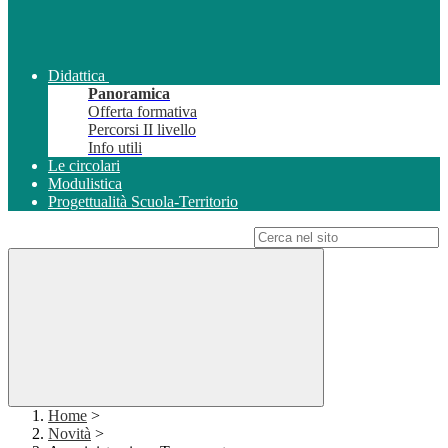
Didattica
Panoramica
Offerta formativa
Percorsi II livello
Info utili
Le circolari
Modulistica
Progettualità Scuola-Territorio
Campo di ricerca per le pagine del sito
Home
>
Novità
>