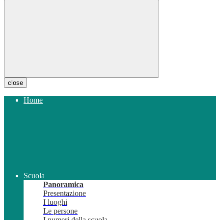
close
Home
Scuola
Panoramica
Presentazione
I luoghi
Le persone
I numeri della scuola