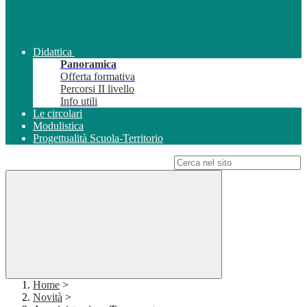
Didattica
Panoramica
Offerta formativa
Percorsi II livello
Info utili
Le circolari
Modulistica
Progettualità Scuola-Territorio
Campo di ricerca per le pagine del sito
Home
>
Novità
>