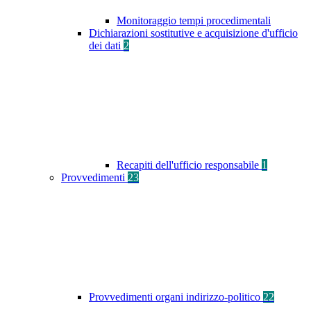
Monitoraggio tempi procedimentali
Dichiarazioni sostitutive e acquisizione d'ufficio
dei dati
2
Recapiti dell'ufficio responsabile
1
Provvedimenti
23
Provvedimenti organi indirizzo-politico
22