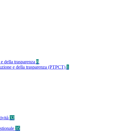
 e della trasparenza
8
rruzione e della trasparenza (PTPCT)
1
tività
32
stionale
35