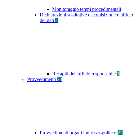
Monitoraggio tempi procedimentali
Dichiarazioni sostitutive e acquisizione d'ufficio
dei dati
2
Recapiti dell'ufficio responsabile
1
Provvedimenti
23
Provvedimenti organi indirizzo-politico
22