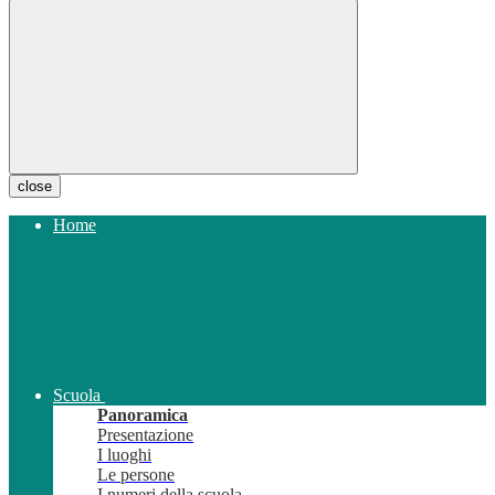
close
Home
Scuola
Panoramica
Presentazione
I luoghi
Le persone
I numeri della scuola