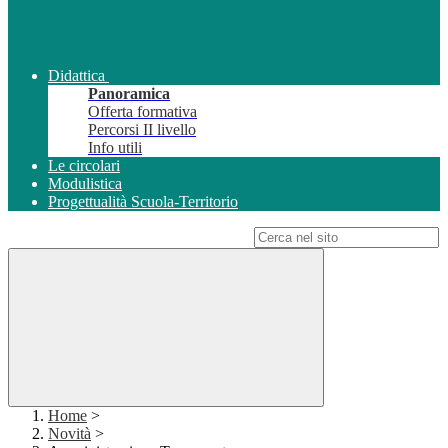
Didattica
Panoramica
Offerta formativa
Percorsi II livello
Info utili
Le circolari
Modulistica
Progettualità Scuola-Territorio
Campo di ricerca per le pagine del sito
Home
>
Novità
>