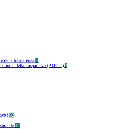
 e della trasparenza
8
rruzione e della trasparenza (PTPCT)
1
tività
32
stionale
35